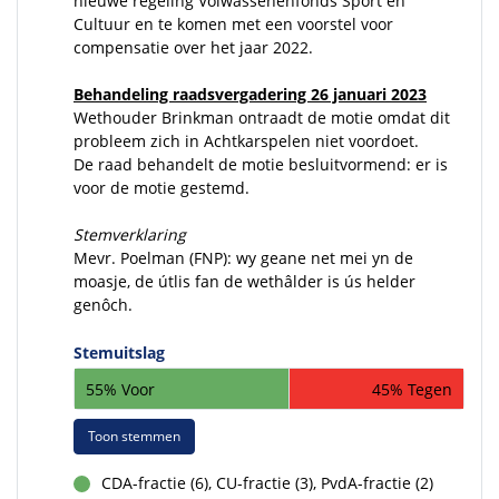
nieuwe regeling Volwassenenfonds Sport en
Cultuur en te komen met een voorstel voor
compensatie over het jaar 2022.
Behandeling raadsvergadering 26 januari 2023
Wethouder Brinkman ontraadt de motie omdat dit
probleem zich in Achtkarspelen niet voordoet.
De raad behandelt de motie besluitvormend: er is
voor de motie gestemd.
Stemverklaring
Mevr. Poelman (FNP): wy geane net mei yn de
moasje, de útlis fan de wethâlder is ús helder
genôch.
Stemuitslag
55% Voor
45% Tegen
Toon stemmen
CDA-fractie (6), CU-fractie (3), PvdA-fractie (2)