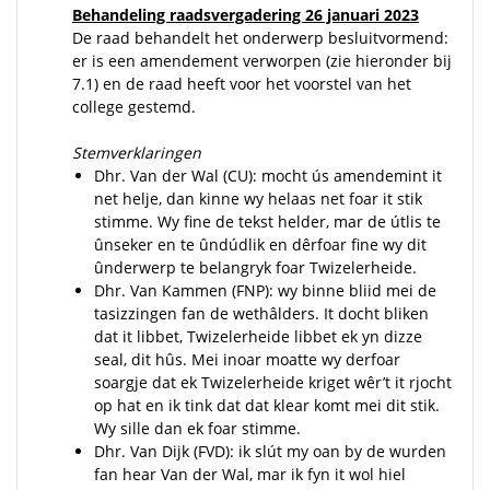
Behandeling raadsvergadering 26 januari 2023
De raad behandelt het onderwerp besluitvormend:
er is een amendement verworpen (zie hieronder bij
7.1) en de raad heeft voor het voorstel van het
college gestemd.
Stemverklaringen
Dhr. Van der Wal (CU): mocht ús amendemint it
net helje, dan kinne wy helaas net foar it stik
stimme. Wy fine de tekst helder, mar de útlis te
ûnseker en te ûndúdlik en dêrfoar fine wy dit
ûnderwerp te belangryk foar Twizelerheide.
Dhr. Van Kammen (FNP): wy binne bliid mei de
tasizzingen fan de wethâlders. It docht bliken
dat it libbet, Twizelerheide libbet ek yn dizze
seal, dit hûs. Mei inoar moatte wy derfoar
soargje dat ek Twizelerheide kriget wêr’t it rjocht
op hat en ik tink dat dat klear komt mei dit stik.
Wy sille dan ek foar stimme.
Dhr. Van Dijk (FVD): ik slút my oan by de wurden
fan hear Van der Wal, mar ik fyn it wol hiel