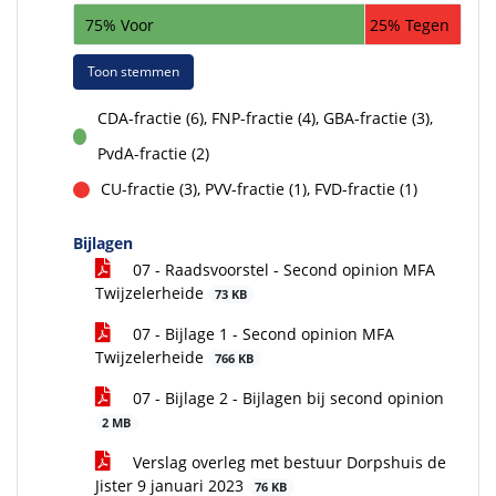
75% Voor
25% Tegen
Toon stemmen
CDA-fractie (6), FNP-fractie (4), GBA-fractie (3),
voor
PvdA-fractie (2)
CU-fractie (3), PVV-fractie (1), FVD-fractie (1)
tegen
Bijlagen
07 - Raadsvoorstel - Second opinion MFA
Twijzelerheide
73 KB
07 - Bijlage 1 - Second opinion MFA
Twijzelerheide
766 KB
07 - Bijlage 2 - Bijlagen bij second opinion
2 MB
Verslag overleg met bestuur Dorpshuis de
Jister 9 januari 2023
76 KB