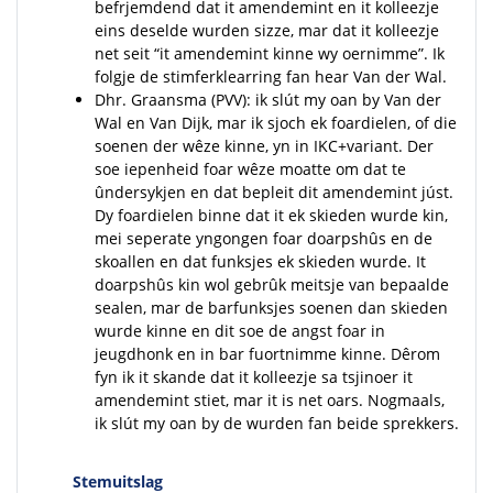
befrjemdend dat it amendemint en it kolleezje
eins deselde wurden sizze, mar dat it kolleezje
net seit “it amendemint kinne wy oernimme”. Ik
folgje de stimferklearring fan hear Van der Wal.
Dhr. Graansma (PVV): ik slút my oan by Van der
Wal en Van Dijk, mar ik sjoch ek foardielen, of die
soenen der wêze kinne, yn in IKC+variant. Der
soe iepenheid foar wêze moatte om dat te
ûndersykjen en dat bepleit dit amendemint júst.
Dy foardielen binne dat it ek skieden wurde kin,
mei seperate yngongen foar doarpshûs en de
skoallen en dat funksjes ek skieden wurde. It
doarpshûs kin wol gebrûk meitsje van bepaalde
sealen, mar de barfunksjes soenen dan skieden
wurde kinne en dit soe de angst foar in
jeugdhonk en in bar fuortnimme kinne. Dêrom
fyn ik it skande dat it kolleezje sa tsjinoer it
amendemint stiet, mar it is net oars. Nogmaals,
ik slút my oan by de wurden fan beide sprekkers.
Stemuitslag