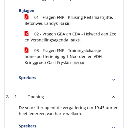
Bijlagen
01 - Fragen FNP - Krusing Reitsmastrjitte,
Betonwei, Lândyk
98 KB
02 - Vragen GBA en CDA - Holwerd aan Zee
en Versnellingsagenda
58 KB
03 - Fragen FNP - Trainingslokaasje
hûnesportferieniging ’t Noorden en VDH
Kringgroep Oast Fryslân
561 KB
Sprekers
1
Opening
De voorzitter opent de vergadering om 19.45 uur en
heet iedereen van harte welkom.
Sprekers