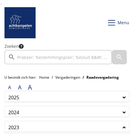
Ga naar de inhoud van deze pagina
Ga naar het zoeken
Ga naar het menu
Menu
Zoeken
U bevindt zich hier:
Home
Vergaderingen
Raadsvergadering
A
A
A
2025
2024
2023