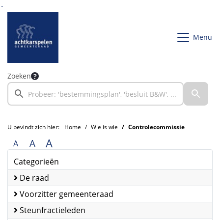
Ga naar de inhoud van deze pagina
Ga naar het zoeken
Ga naar het menu
Menu
Zoeken
U bevindt zich hier:
Home
Wie is wie
Controlecommissie
A
A
A
Categorieën
De raad
Voorzitter gemeenteraad
Steunfractieleden