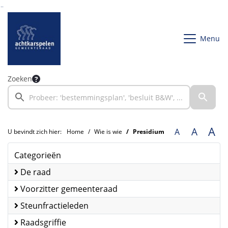
Ga naar de inhoud van deze pagina
Ga naar het zoeken
Ga naar het menu
Menu
Zoeken
A
A
A
U bevindt zich hier:
Home
Wie is wie
Presidium
Categorieën
De raad
Voorzitter gemeenteraad
Steunfractieleden
Raadsgriffie