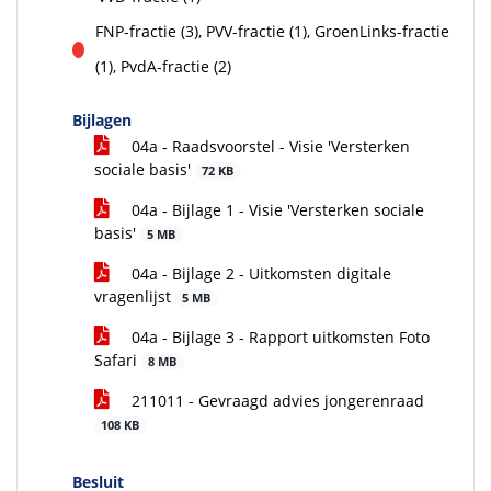
FNP-fractie (3), PVV-fractie (1), GroenLinks-fractie
tegen
(1), PvdA-fractie (2)
Bijlagen
04a - Raadsvoorstel - Visie 'Versterken
sociale basis'
72 KB
04a - Bijlage 1 - Visie 'Versterken sociale
basis'
5 MB
04a - Bijlage 2 - Uitkomsten digitale
vragenlijst
5 MB
04a - Bijlage 3 - Rapport uitkomsten Foto
Safari
8 MB
211011 - Gevraagd advies jongerenraad
108 KB
Besluit