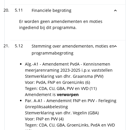
5.11
Financiële begroting
Er worden geen amendementen en moties
ingediend bij dit programma.
5.12
Stemming over amendementen, moties en
programmabegroting
Alg.-A1 - Amendement PvdA - Kennisnemen
meerjarenraming 2023-2025 i.p.v. vaststellen
Stemverklaring van dhr. Graansma (PVV)
Voor: PvdA, FNP en GroenLinks (6)
Tegen: CDA, CU, GBA, PVV en VVD (11)
Amendement is
verworpen
Par. A-A1 - Amendemint FNP en PVV - Ferleging
ûnrepliksaakbelesting
Stemverklaring van dhr. Vegelin (GBA)
Voor: FNP en PVV (4)
Tegen: CDA, CU, GBA, GroenLinks, PvdA en VVD