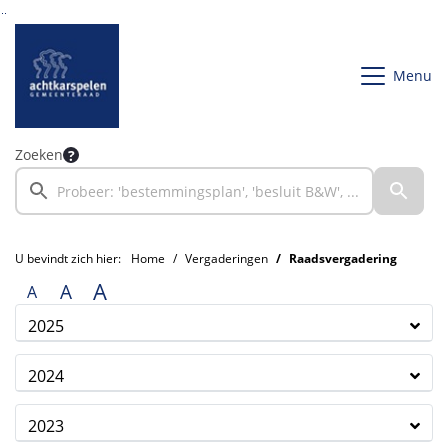
Ga naar de inhoud van deze pagina
Ga naar het zoeken
Ga naar het menu
Menu
Zoeken
U bevindt zich hier:
Home
Vergaderingen
Raadsvergadering
A
A
A
2025
2024
2023