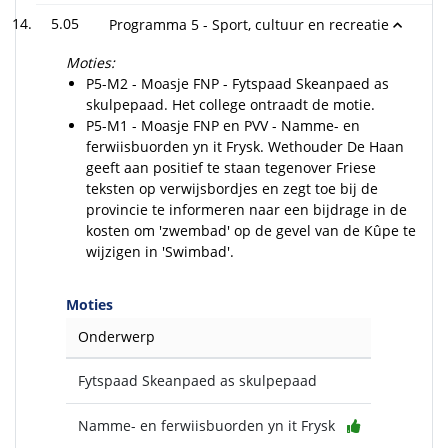
5.05
Programma 5 - Sport, cultuur en recreatie
Moties:
P5-M2 - Moasje FNP - Fytspaad Skeanpaed as
skulpepaad. Het college ontraadt de motie.
P5-M1 - Moasje FNP en PVV - Namme- en
ferwiisbuorden yn it Frysk. Wethouder De Haan
geeft aan positief te staan tegenover Friese
teksten op verwijsbordjes en zegt toe bij de
provincie te informeren naar een bijdrage in de
kosten om 'zwembad' op de gevel van de Kûpe te
wijzigen in 'Swimbad'.
Moties
Onderwerp
Fytspaad Skeanpaed as skulpepaad
Namme- en ferwiisbuorden yn it Frysk