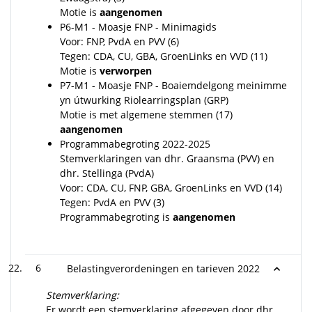
Motie is
aangenomen
P6-M1 - Moasje FNP - Minimagids
Voor: FNP, PvdA en PVV (6)
Tegen: CDA, CU, GBA, GroenLinks en VVD (11)
Motie is
verworpen
P7-M1 - Moasje FNP - Boaiemdelgong meinimme
yn útwurking Riolearringsplan (GRP)
Motie is met algemene stemmen (17)
aangenomen
Programmabegroting 2022-2025
Stemverklaringen van dhr. Graansma (PVV) en
dhr. Stellinga (PvdA)
Voor: CDA, CU, FNP, GBA, GroenLinks en VVD (14)
Tegen: PvdA en PVV (3)
Programmabegroting is
aangenomen
6
Belastingverordeningen en tarieven 2022
Stemverklaring:
Er wordt een stemverklaring afgegeven door dhr.