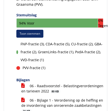
Graansma (PVV).
Stemuitslag
6%
94% Voor
Tegen
Toon stemmen
FNP-fractie (3), CDA-fractie (5), CU-fractie (2), GBA-
fractie (2), GroenLinks-fractie (1), PvdA-fractie (2),
voor
VVD-fractie (1)
PVV-fractie (1)
tegen
Bijlagen
06 - Raadsvoorstel - Belastingverordeningen
en tarieven 2022
80 KB
06 - Bijlage 1 - Verordening op de heffing en
de invordering van onroerende-zaakbelastingen