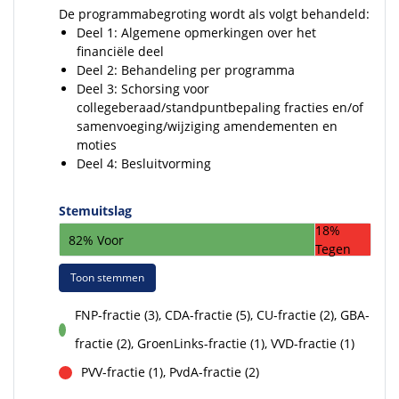
De programmabegroting wordt als volgt behandeld:
Deel 1: Algemene opmerkingen over het
financiële deel
Deel 2: Behandeling per programma
Deel 3: Schorsing voor
collegeberaad/standpuntbepaling fracties en/of
samenvoeging/wijziging amendementen en
moties
Deel 4: Besluitvorming
Stemuitslag
18%
82% Voor
Tegen
Toon stemmen
FNP-fractie (3), CDA-fractie (5), CU-fractie (2), GBA-
voor
fractie (2), GroenLinks-fractie (1), VVD-fractie (1)
PVV-fractie (1), PvdA-fractie (2)
tegen