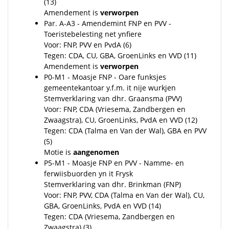
(13)
Amendement is
verworpen
Par. A-A3 - Amendemint FNP en PVV -
Toeristebelesting net ynfiere
Voor: FNP, PVV en PvdA (6)
Tegen: CDA, CU, GBA, GroenLinks en VVD (11)
Amendement is
verworpen
P0-M1 - Moasje FNP - Oare funksjes
gemeentekantoar y.f.m. it nije wurkjen
Stemverklaring van dhr. Graansma (PVV)
Voor: FNP, CDA (Vriesema, Zandbergen en
Zwaagstra), CU, GroenLinks, PvdA en VVD (12)
Tegen: CDA (Talma en Van der Wal), GBA en PVV
(5)
Motie is
aangenomen
P5-M1 - Moasje FNP en PVV - Namme- en
ferwiisbuorden yn it Frysk
Stemverklaring van dhr. Brinkman (FNP)
Voor: FNP, PVV, CDA (Talma en Van der Wal), CU,
GBA, GroenLinks, PvdA en VVD (14)
Tegen: CDA (Vriesema, Zandbergen en
Zwaagstra) (3)