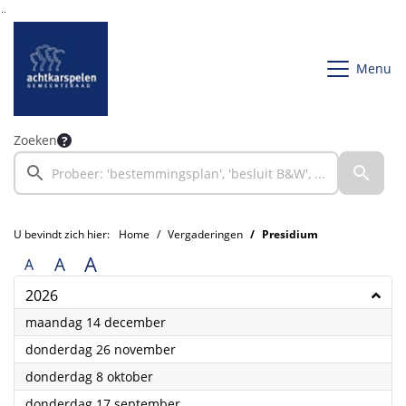
Ga naar de inhoud van deze pagina
Ga naar het zoeken
Ga naar het menu
Menu
Zoeken
U bevindt zich hier:
Home
Vergaderingen
Presidium
A
A
A
2026
2026
maandag 14 december
2026
donderdag 26 november
2026
donderdag 8 oktober
2026
donderdag 17 september