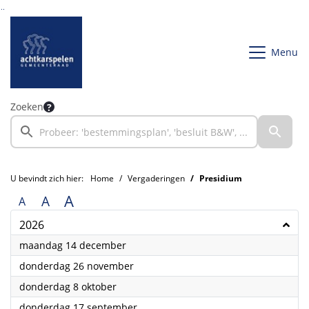
Ga naar de inhoud van deze pagina
Ga naar het zoeken
Ga naar het menu
Menu
Zoeken
U bevindt zich hier:
Home
Vergaderingen
Presidium
A
A
A
2026
2026
maandag 14 december
2026
donderdag 26 november
2026
donderdag 8 oktober
2026
donderdag 17 september