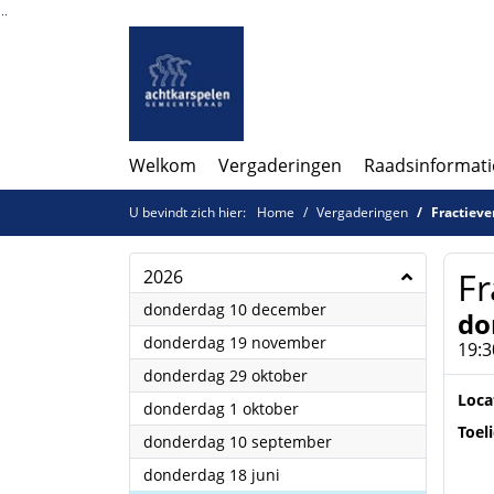
Ga naar de inhoud van deze pagina
Ga naar het zoeken
Ga naar het menu
Welkom
Vergaderingen
Raadsinformati
U bevindt zich hier:
Home
Vergaderingen
Fractiev
Fr
2026
2026
donderdag 10 december
do
2026
donderdag 19 november
19:3
2026
donderdag 29 oktober
Loca
2026
donderdag 1 oktober
Toel
2026
donderdag 10 september
2026
donderdag 18 juni