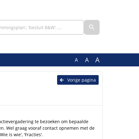
A
A
A
Vorige pagina
 fractievergadering te bezoeken om bepaalde
len. Wel graag vooraf contact opnemen met de
ie is wie', 'Fracties'.