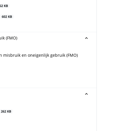
62 KB
602 KB
uik (FMO)
n misbruik en oneigenlijk gebruik (FMO)
262 KB