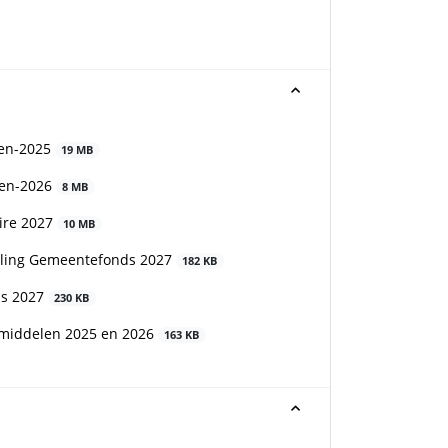
ten-2025
19 MB
ten-2026
8 MB
aire 2027
10 MB
deling Gemeentefonds 2027
182 KB
ds 2027
230 KB
E middelen 2025 en 2026
163 KB