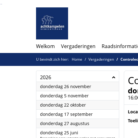
Ga naar de inhoud van deze pagina
Ga naar het zoeken
Ga naar het menu
Welkom
Vergaderingen
Raadsinformati
U bevindt zich hier:
Home
Vergaderingen
Controle
C
2026
2026
donderdag 26 november
do
2026
donderdag 5 november
16:0
2026
donderdag 22 oktober
Loca
2026
donderdag 17 september
Toel
2026
donderdag 27 augustus
2026
donderdag 25 juni