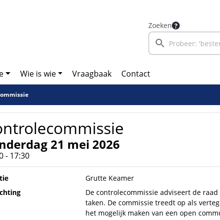
Zoeken
e
Wie is wie
Vraagbaak
Contact
commissie
ontrolecommissie
nderdag 21 mei 2026
0 - 17:30
tie
Grutte Keamer
ichting
De controlecommissie adviseert de raad 
taken. De commissie treedt op als verte
het mogelijk maken van een open commun