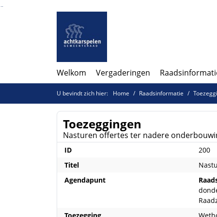
Ga naar de inhoud van deze pagina
Ga naar het zoeken
Ga naar het menu
Welkom
Vergaderingen
Raadsinformati
U bevindt zich hier:
Home
Raadsinformatie
Toezegg
Toezeggingen
Nasturen offertes ter nadere onderbouwi
ID
200
Titel
Nastu
Agendapunt
Raads
donde
Raad
Toezegging
Wetho