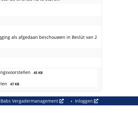
egging als afgedaan beschouwen in Beslút van 2
ingsvoorstellen
45 KB
elen
47 KB
iBabs Vergadermanagement
Inloggen