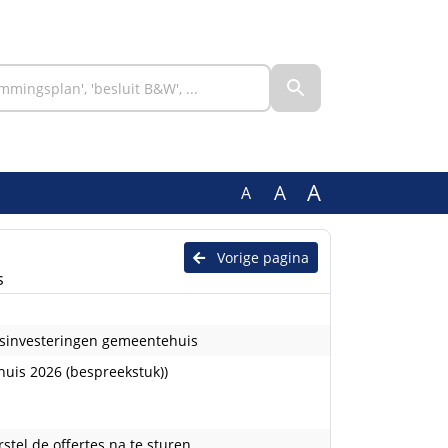
A
A
A
Vorige pagina
s
gsinvesteringen gemeentehuis
uis 2026 (bespreekstuk))
el de offertes na te sturen.