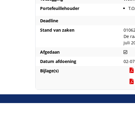
Portefeuillehouder
T.O
Deadline
Stand van zaken
01062
De ra
juli 2
Afg
Afgedaan
Datum afdoening
02-07
Bijlage(s)