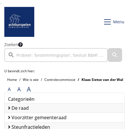
Ga naar de inhoud van deze pagina
Ga naar het zoeken
Ga naar het menu
Menu
Zoeken
U bevindt zich hier:
Home
Wie is wie
Controlecommissie
Klaas Sietse van der Wal
A
A
A
Categorieën
De raad
Voorzitter gemeenteraad
Steunfractieleden