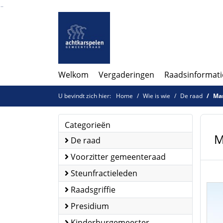
Ga naar de inhoud van deze pagina
Ga naar het zoeken
Ga naar het menu
Welkom
Vergaderingen
Raadsinformati
U bevindt zich hier:
Home
Wie is wie
De raad
Mar
Categorieën
M
De raad
Voorzitter gemeenteraad
Steunfractieleden
Raadsgriffie
Presidium
Kinderburgemeester