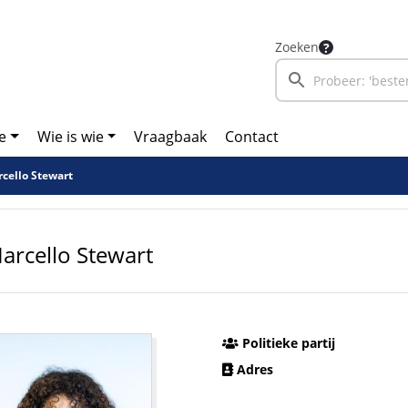
Zoeken
e
Wie is wie
Vraagbaak
Contact
cello Stewart
arcello Stewart
Politieke partij
Adres