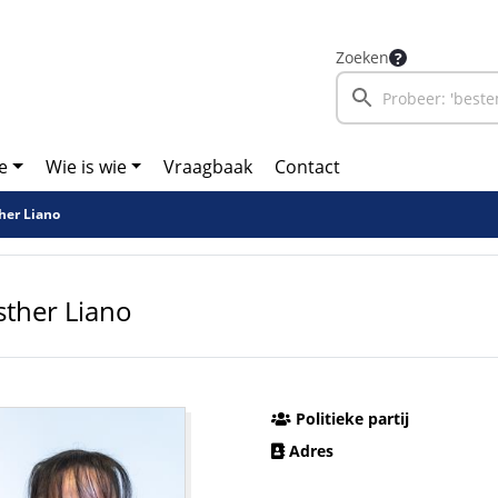
Zoeken
e
Wie is wie
Vraagbaak
Contact
her Liano
sther Liano
Politieke partij
Adres