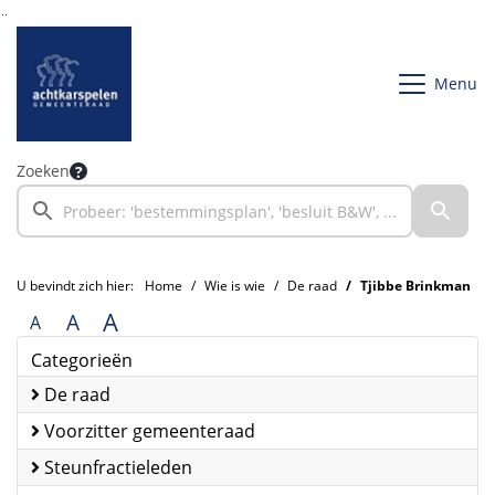
Ga naar de inhoud van deze pagina
Ga naar het zoeken
Ga naar het menu
Menu
Zoeken
U bevindt zich hier:
Home
Wie is wie
De raad
Tjibbe Brinkman
A
A
A
Categorieën
De raad
Voorzitter gemeenteraad
Steunfractieleden