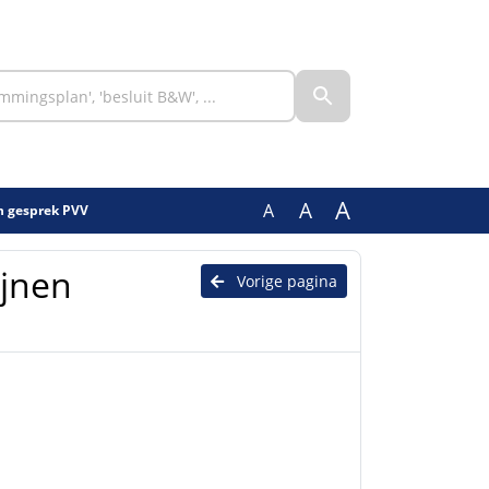
A
A
A
en gesprek PVV
ijnen
Vorige pagina