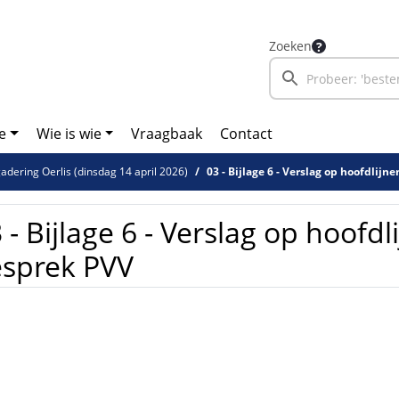
Zoeken
e
Wie is wie
Vraagbaak
Contact
dering Oerlis (dinsdag 14 april 2026)
03 - Bijlage 6 - Verslag op hoofdlijn
 - Bijlage 6 - Verslag op hoofdl
esprek PVV