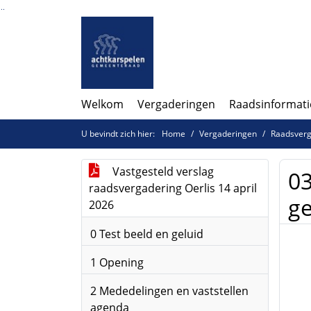
Ga naar de inhoud van deze pagina
Ga naar het zoeken
Ga naar het menu
Welkom
Vergaderingen
Raadsinformati
U bevindt zich hier:
Home
Vergaderingen
Raadsverga
Vastgesteld verslag
03
raadsvergadering Oerlis 14 april
g
2026
0 Test beeld en geluid
1 Opening
2 Mededelingen en vaststellen
agenda